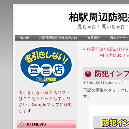
柏駅周辺防犯
見ちゃお！ 聞いちゃお！
HOME
柏駅周辺防犯推進協会とは
会員紹介
日本ガーディ
«
柏署刑法犯認知状況R
柏市内におけ
防犯インフォ
5月 6th, 2026 | Author:
staff
下記の画像をクリックし
客引きしない宣言店リスト
す。
はここをクリックしてくだ
さい。Googleマップに移動
します
HOTNEWS